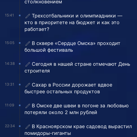
столкновением
Трехсотбальники и олимпиадники —
15:41
кто в приоритете на бюджет и как это
работает?
В сквере «Сердце Омска» проходит
15:05
большой фестиваль
Сегодня в нашей стране отмечают День
14:38
строителя
Сахар в России дорожает вдвое
13:31
быстрее остальных продуктов
В Омске две швеи в погоне за любовью
11:09
потеряли около 2 млн рублей
В Красноярском крае садовод вырастил
22:34
помидоры-гиганты