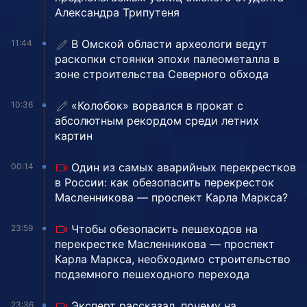
Александра Трипутеня
В Омской области археологи ведут
11:44
раскопки стоянки эпохи палеометалла в
зоне строительства Северного обхода
«Колобок» ворвался в прокат с
10:36
абсолютным рекордом среди летних
картин
Один из самых аварийных перекрестков
00:14
в России: как обезопасить перекресток
Масленникова — проспект Карла Маркса?
Чтобы обезопасить пешеходов на
23:59
перекрестке Масленникова — проспект
Карла Маркса, необходимо строительство
подземного пешеходного перехода
Эксперт рассказал, почему на
23:36