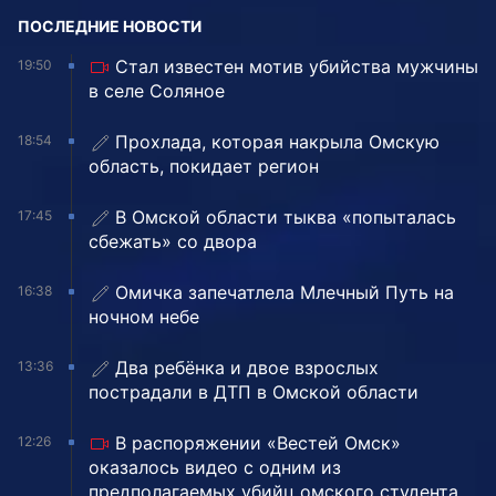
ПОСЛЕДНИЕ НОВОСТИ
Стал известен мотив убийства мужчины
19:50
в селе Соляное
Прохлада, которая накрыла Омскую
18:54
область, покидает регион
В Омской области тыква «попыталась
17:45
сбежать» со двора
Омичка запечатлела Млечный Путь на
16:38
ночном небе
Два ребёнка и двое взрослых
13:36
пострадали в ДТП в Омской области
В распоряжении «Вестей Омск»
12:26
оказалось видео с одним из
предполагаемых убийц омского студента