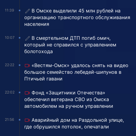
В Омске выделили 45 млн рублей на
11:39
организацию транспортного обслуживания
населения
В смертельном ДТП погиб омич,
10:07
который не справился с управлением
болотохода
«Вестям-Омск» удалось снять на видео
22:22
большое семейство лебедей-шипунов в
Птичьей гавани
Фонд «Защитники Отечества»
22:02
обеспечил ветерана СВО из Омска
автомобилем на ручном управлении
Аварийный дом на Раздольной улице,
21:56
где обрушился потолок, опечатали