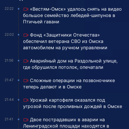
«Вестям-Омск» удалось снять на видео
22:22
большое семейство лебедей-шипунов в
Птичьей гавани
Фонд «Защитники Отечества»
22:02
обеспечил ветерана СВО из Омска
автомобилем на ручном управлении
Аварийный дом на Раздольной улице,
21:56
где обрушился потолок, опечатали
Сложные операции на позвоночнике
21:47
теперь делают и в Омске
Урожай картофеля оказался под
21:44
угрозой после проливных дождей в Омске
Двое пострадавших в аварии на
21:41
Ленинградской площади находятся в