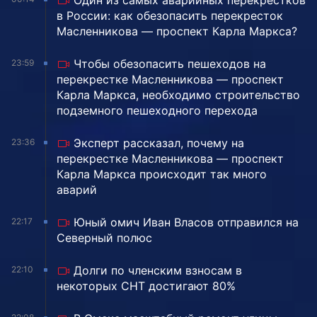
Один из самых аварийных перекрестков
в России: как обезопасить перекресток
Масленникова — проспект Карла Маркса?
Чтобы обезопасить пешеходов на
23:59
перекрестке Масленникова — проспект
Карла Маркса, необходимо строительство
подземного пешеходного перехода
Эксперт рассказал, почему на
23:36
перекрестке Масленникова — проспект
Карла Маркса происходит так много
аварий
Юный омич Иван Власов отправился на
22:17
Северный полюс
Долги по членским взносам в
22:10
некоторых СНТ достигают 80%