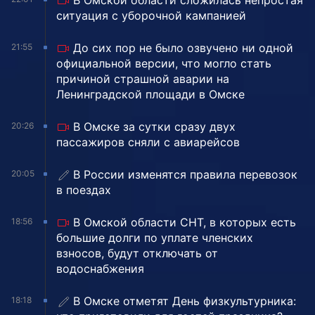
В Омской области сложилась непростая
ситуация с уборочной кампанией
До сих пор не было озвучено ни одной
21:55
официальной версии, что могло стать
причиной страшной аварии на
Ленинградской площади в Омске
В Омске за сутки сразу двух
20:26
пассажиров сняли с авиарейсов
В России изменятся правила перевозок
20:05
в поездах
В Омской области СНТ, в которых есть
18:56
большие долги по уплате членских
взносов, будут отключать от
водоснабжения
В Омске отметят День физкультурника:
18:18