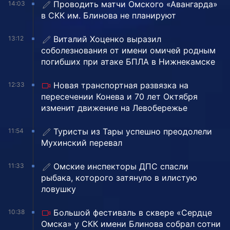
Проводить матчи Омского «Авангарда»
14:03
в СКК им. Блинова не планируют
Виталий Хоценко выразил
13:12
соболезнования от имени омичей родным
погибших при атаке БПЛА в Нижнекамске
Новая транспортная развязка на
12:33
пересечении Конева и 70 лет Октября
изменит движение на Левобережье
Туристы из Тары успешно преодолели
11:54
Мухинский перевал
Омские инспекторы ДПС спасли
11:33
рыбака, которого затянуло в илистую
ловушку
Большой фестиваль в сквере «Сердце
10:38
Омска» у СКК имени Блинова собрал сотни