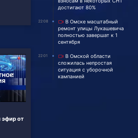
взносам в некоторых СНТ
достигают 80%
В Омске масштабный
22:08
ремонт улицы Лукашевича
полностью завершат к 1
сентября
В Омской области
22:01
сложилась непростая
ситуация с уборочной
кампанией
 эфир от