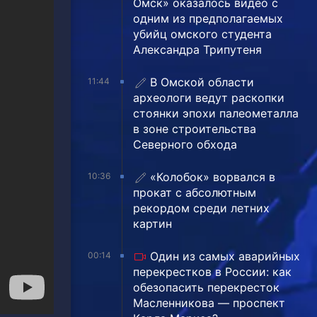
Омск» оказалось видео с
одним из предполагаемых
убийц омского студента
Александра Трипутеня
В Омской области
11:44
археологи ведут раскопки
стоянки эпохи палеометалла
в зоне строительства
Северного обхода
«Колобок» ворвался в
10:36
прокат с абсолютным
рекордом среди летних
картин
Один из самых аварийных
00:14
перекрестков в России: как
обезопасить перекресток
Масленникова — проспект