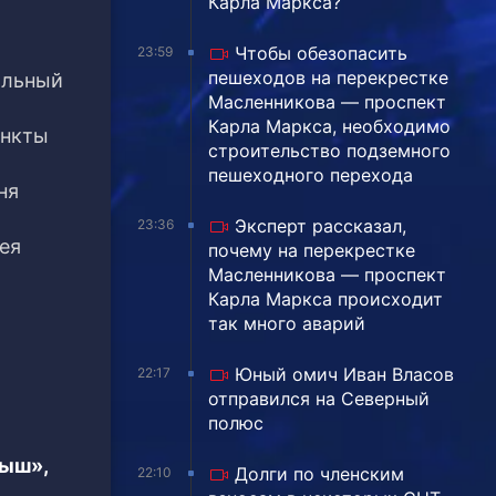
Карла Маркса?
Чтобы обезопасить
23:59
пешеходов на перекрестке
альный
Масленникова — проспект
Карла Маркса, необходимо
ункты
строительство подземного
пешеходного перехода
ня
Эксперт рассказал,
23:36
ея
почему на перекрестке
Масленникова — проспект
Карла Маркса происходит
так много аварий
Юный омич Иван Власов
22:17
отправился на Северный
полюс
тыш»,
Долги по членским
22:10