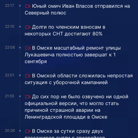
Юный омич Иван Власов отправился на
22:17
Северный полюс
Долги по членским взносам в
22:10
некоторых СНТ достигают 80%
В Омске масштабный ремонт улицы
22:08
Лукашевича полностью завершат к 1
сентября
В Омской области сложилась непростая
22:01
ситуация с уборочной кампанией
До сих пор не было озвучено ни одной
21:55
официальной версии, что могло стать
причиной страшной аварии на
Ленинградской площади в Омске
В Омске за сутки сразу двух
20:26
пассажиров сняли с авиарейсов