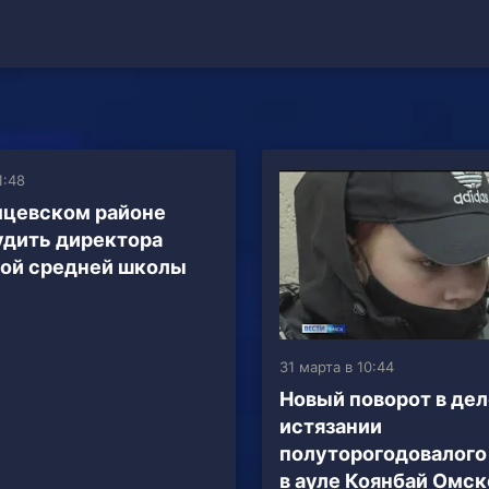
1:48
цевском районе
удить директора
ой средней школы
31 марта в 10:44
Новый поворот в дел
истязании
полуторогодовалого
в ауле Коянбай Омск