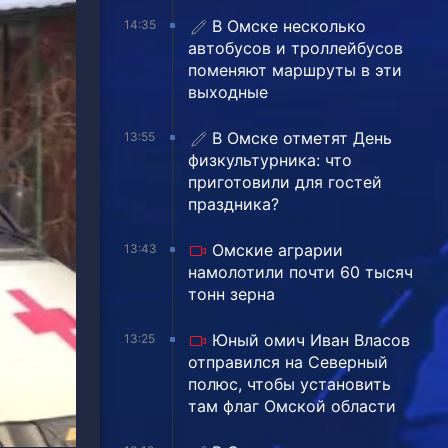
В Омске несколько
14:35
автобусов и троллейбусов
поменяют маршруты в эти
выходные
В Омске отметят День
13:55
физкультурника: что
приготовили для гостей
праздника?
Омские аграрии
13:43
намолотили почти 60 тысяч
тонн зерна
Юный омич Иван Власов
13:25
отправился на Северный
полюс, чтобы установить
там флаг Омской области