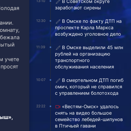
В Советском округе
13:10
заработают сирены
Молодая
В Омске по факту ДТП на
12:30
ании.
проспекте Карла Маркса
омнату,
возбуждено уголовное дело
обежала
крытый
В Омске выделили 45 млн
11:39
рублей на организацию
м учете
транспортного
 просят
обслуживания населения
В смертельном ДТП погиб
10:07
омич, который не справился
с управлением болотохода
«Вестям-Омск» удалось
22:22
снять на видео большое
тыш»,
семейство лебедей-шипунов
в Птичьей гавани