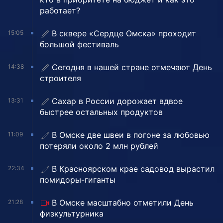
работает?
В сквере «Сердце Омска» проходит
15:05
большой фестиваль
Сегодня в нашей стране отмечают День
14:38
строителя
Сахар в России дорожает вдвое
13:31
быстрее остальных продуктов
В Омске две швеи в погоне за любовью
11:09
потеряли около 2 млн рублей
В Красноярском крае садовод вырастил
22:34
помидоры-гиганты
В Омске масштабно отметили День
21:28
физкультурника