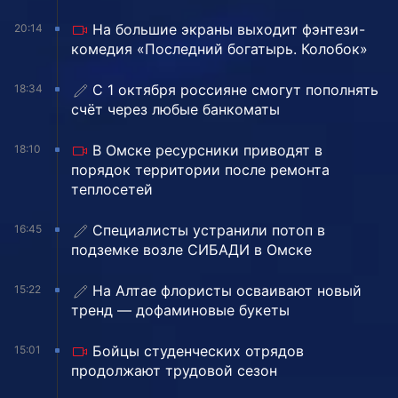
На большие экраны выходит фэнтези-
20:14
комедия «Последний богатырь. Колобок»
С 1 октября россияне смогут пополнять
18:34
счёт через любые банкоматы
В Омске ресурсники приводят в
18:10
порядок территории после ремонта
теплосетей
Специалисты устранили потоп в
16:45
подземке возле СИБАДИ в Омске
На Алтае флористы осваивают новый
15:22
тренд — дофаминовые букеты
Бойцы студенческих отрядов
15:01
продолжают трудовой сезон