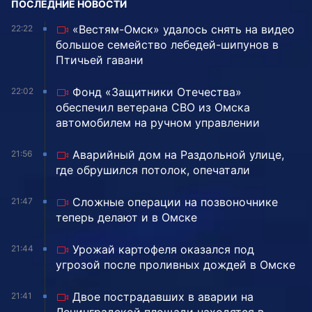
ПОСЛЕДНИЕ НОВОСТИ
«Вестям-Омск» удалось снять на видео
22:22
большое семейство лебедей-шипунов в
Птичьей гавани
Фонд «Защитники Отечества»
22:02
обеспечил ветерана СВО из Омска
автомобилем на ручном управлении
Аварийный дом на Раздольной улице,
21:56
где обрушился потолок, опечатали
Сложные операции на позвоночнике
21:47
теперь делают и в Омске
Урожай картофеля оказался под
21:44
угрозой после проливных дождей в Омске
Двое пострадавших в аварии на
21:41