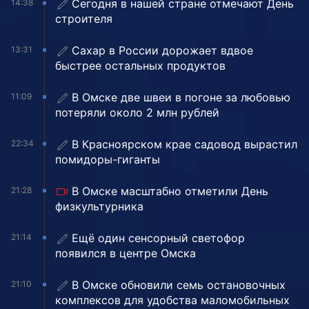
Сегодня в нашей стране отмечают День
14:38
строителя
Сахар в России дорожает вдвое
13:31
быстрее остальных продуктов
В Омске две швеи в погоне за любовью
11:09
потеряли около 2 млн рублей
В Красноярском крае садовод вырастил
22:34
помидоры-гиганты
В Омске масштабно отметили День
21:28
физкультурника
Ещё один сенсорный светофор
21:14
появился в центре Омска
В Омске обновили семь остановочных
21:10
комплексов для удобства маломобильных