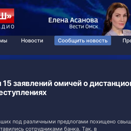
ммы
Новости
Сообщить новость
Пр
 15 заявлений омичей о дистанци
еступлениях
евших под различными предлогами похищено свы
ставились сотрудниками банка.
Так, в