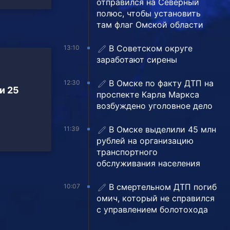
отправился на Северный
полюс, чтобы установить
там флаг Омской области
В Советском округе
13:10
заработают сирены
В Омске по факту ДТП на
12:30
и 25
проспекте Карла Маркса
возбуждено уголовное дело
В Омске выделили 45 млн
11:39
рублей на организацию
транспортного
обслуживания населения
В смертельном ДТП погиб
10:07
омич, который не справился
с управлением болотохода