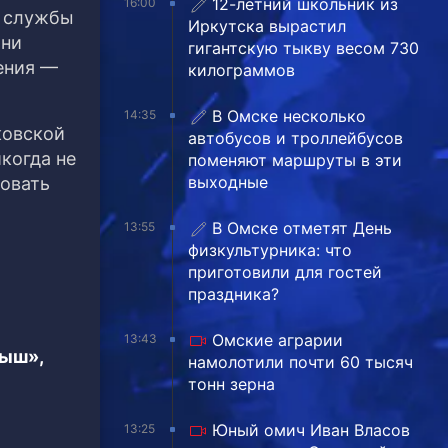
12-летний школьник из
16:00
и службы
Иркутска вырастил
они
гигантскую тыкву весом 730
ения —
килограммов
В Омске несколько
14:35
ковской
автобусов и троллейбусов
когда не
поменяют маршруты в эти
выходные
овать
В Омске отметят День
13:55
физкультурника: что
приготовили для гостей
праздника?
Омские аграрии
13:43
тыш»,
намолотили почти 60 тысяч
тонн зерна
Юный омич Иван Власов
13:25