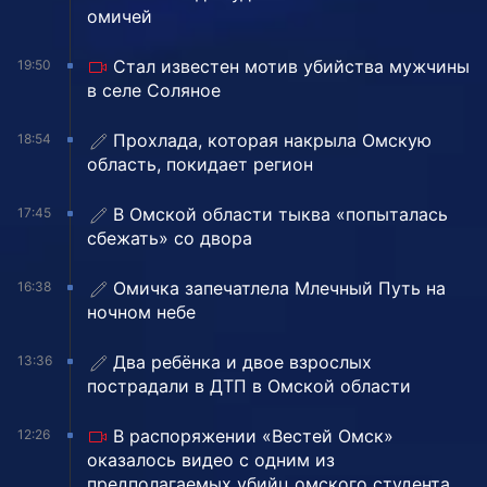
омичей
Стал известен мотив убийства мужчины
19:50
в селе Соляное
Прохлада, которая накрыла Омскую
18:54
область, покидает регион
В Омской области тыква «попыталась
17:45
сбежать» со двора
Омичка запечатлела Млечный Путь на
16:38
ночном небе
Два ребёнка и двое взрослых
13:36
пострадали в ДТП в Омской области
В распоряжении «Вестей Омск»
12:26
оказалось видео с одним из
предполагаемых убийц омского студента