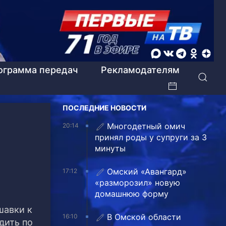
ограмма передач
Рекламодателям
ПОСЛЕДНИЕ НОВОСТИ
Многодетный омич
20:14
принял роды у супруги за 3
минуты
Омский «Авангард»
17:12
«разморозил» новую
домашнюю форму
шавки к
В Омской области
16:10
дить по