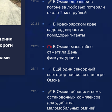
В Омске две швеи в
11:09
погоне за любовью потеряли
около 2 млн рублей
В Красноярском крае
22:34
садовод вырастил
помидоры-гиганты
ценил
дороги
В Омске масштабно
21:28
отметили День
физкультурника
нами
Ещё один сенсорный
21:14
светофор появился в центре
Омска
В Омске обновили семь
21:10
остановочных комплексов
для удобства
маломобильных омичей