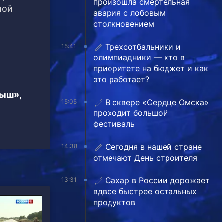
произошла смертельная
шой
авария с лобовым
столкновением
Трехсотбальники и
15:41
олимпиадники — кто в
приоритете на бюджет и как
это работает?
тыш»,
В сквере «Сердце Омска»
15:05
проходит большой
фестиваль
Сегодня в нашей стране
14:38
отмечают День строителя
Сахар в России дорожает
13:31
вдвое быстрее остальных
продуктов