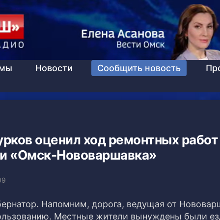
ммы
Новости
Сообщить новость
Пр
урков оценил ход ремонтных работ
ли «Омск-Нововаршавка»
09
бернатор. Напомним, дорога, ведущая от Нововар
пользованию. Местные жители вынуждены были ез