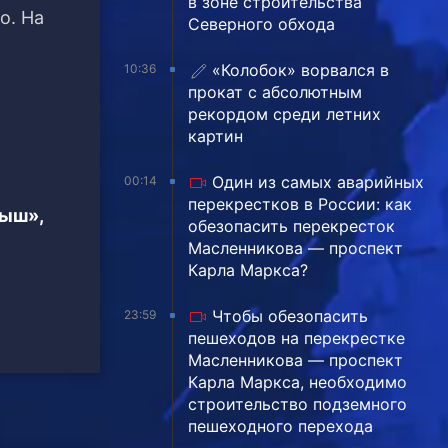
в зоне строительства
о. На
Северного обхода
«Колобок» ворвался в
10:36
прокат с абсолютным
рекордом среди летних
картин
Один из самых аварийных
00:14
перекрестков в России: как
тыш»,
обезопасить перекресток
Масленникова — проспект
Карла Маркса?
Чтобы обезопасить
23:59
пешеходов на перекрестке
Масленникова — проспект
Карла Маркса, необходимо
строительство подземного
пешеходного перехода