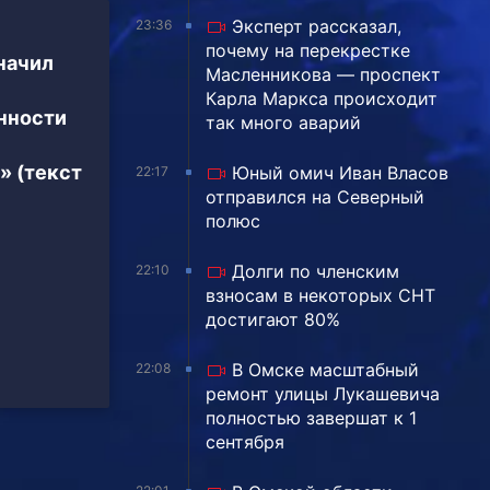
Эксперт рассказал,
23:36
почему на перекрестке
начил
Масленникова — проспект
Карла Маркса происходит
нности
так много аварий
» (текст
Юный омич Иван Власов
22:17
отправился на Северный
полюс
Долги по членским
22:10
взносам в некоторых СНТ
достигают 80%
В Омске масштабный
22:08
ремонт улицы Лукашевича
полностью завершат к 1
сентября