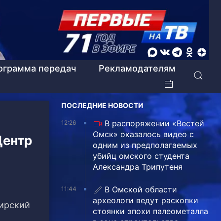
ограмма передач
Рекламодателям
ПОСЛЕДНИЕ НОВОСТИ
В распоряжении «Вестей
12:26
Омск» оказалось видео с
Центр
одним из предполагаемых
убийц омского студента
Александра Трипутеня
В Омской области
11:44
археологи ведут раскопки
жирский
стоянки эпохи палеометалла