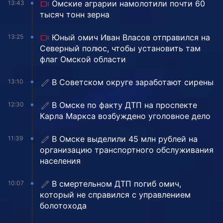
Омские аграрии намолотили почти 60
13:43
тысяч тонн зерна
Юный омич Иван Власов отправился на
13:25
Северный полюс, чтобы установить там
флаг Омской области
В Советском округе заработают сирены
13:10
В Омске по факту ДТП на проспекте
12:30
Карла Маркса возбуждено уголовное дело
В Омске выделили 45 млн рублей на
11:39
организацию транспортного обслуживания
населения
В смертельном ДТП погиб омич,
10:07
который не справился с управлением
болотохода