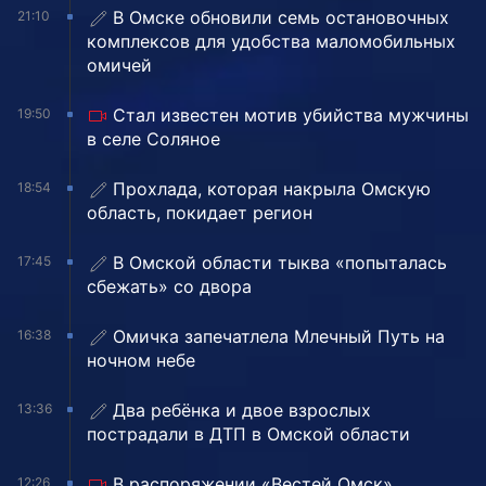
В Омске обновили семь остановочных
21:10
комплексов для удобства маломобильных
омичей
Стал известен мотив убийства мужчины
19:50
в селе Соляное
Прохлада, которая накрыла Омскую
18:54
область, покидает регион
В Омской области тыква «попыталась
17:45
сбежать» со двора
Омичка запечатлела Млечный Путь на
16:38
ночном небе
Два ребёнка и двое взрослых
13:36
пострадали в ДТП в Омской области
В распоряжении «Вестей Омск»
12:26