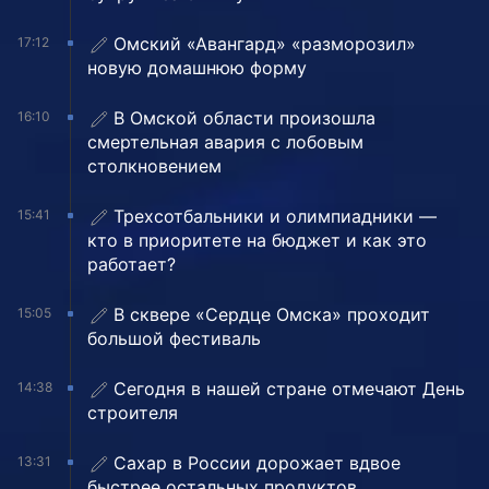
Омский «Авангард» «разморозил»
17:12
новую домашнюю форму
В Омской области произошла
16:10
смертельная авария с лобовым
столкновением
Трехсотбальники и олимпиадники —
15:41
кто в приоритете на бюджет и как это
работает?
В сквере «Сердце Омска» проходит
15:05
большой фестиваль
Сегодня в нашей стране отмечают День
14:38
строителя
Сахар в России дорожает вдвое
13:31
быстрее остальных продуктов