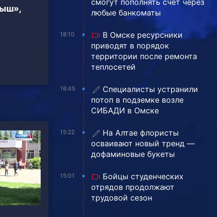
смогут пополнять счёт через
тыш»,
любые банкоматы
В Омске ресурсники
18:10
приводят в порядок
территории после ремонта
теплосетей
Специалисты устранили
16:45
потоп в подземке возле
СИБАДИ в Омске
На Алтае флористы
15:22
осваивают новый тренд —
дофаминовые букеты
Бойцы студенческих
15:01
отрядов продолжают
трудовой сезон