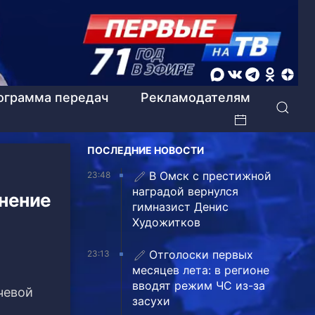
ограмма передач
Рекламодателям
ПОСЛЕДНИЕ НОВОСТИ
В Омск с престижной
23:48
наградой вернулся
инение
гимназист Денис
Художитков
Отголоски первых
23:13
месяцев лета: в регионе
вводят режим ЧС из-за
чевой
засухи