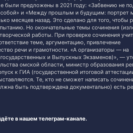
е были предложены в 2021 году: «Забвению не по
 с собой» и «Между прошлым и будущим: портрет 
ко месяцев назад. Это сделано для того, чтобы 
спытанию. Но окончательные темы сочинения (из
 творческой работы. При проверке сочинения учи
ответствие теме, аргументацию, привлечение
ство речи и грамотности. «А организаторы — на
(государственных и Выпускных Экзаменов)», — у
ельства омской области, министр образования ре
опуск к ГИА (государственной итоговой аттестации
ыставляются. Те, кто не сможет написать сочинен
олжна быть подтверждена документально) есть р
дёте в нашем телеграм-канале.