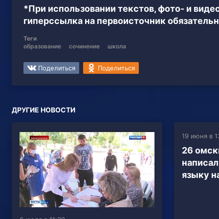
*При использовании текстов, фото- и вид
гиперссылка на первоисточник обязательн
Теги
образование
сочинение
школа
Поделиться
Поделиться
ДРУГИЕ НОВОСТИ
19 июня в 1
26 омск
написал
языку н