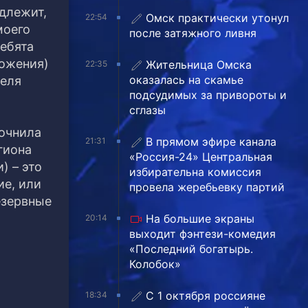
длежит,
Омск практически утонул
22:54
моего
после затяжного ливня
ребята
ложения)
Жительница Омска
22:35
оказалась на скамье
теля
подсудимых за привороты и
сглазы
точнила
В прямом эфире канала
21:31
гиона
«Россия-24» Центральная
) – это
избирательна комиссия
ие, или
провела жеребьевку партий
езервные
На большие экраны
20:14
выходит фэнтези-комедия
«Последний богатырь.
Колобок»
С 1 октября россияне
18:34