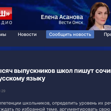
ммы
Новости
Сообщить новость
Пр
ысяч выпускников школ пишут соч
усскому языку
0:29
петенции школьников, определить уровень их ре
уждать по избранной теме, аргументировать свою