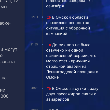
 Так, 12
полностью завершат к 1
сентября
к мы
В Омской области
22:01
сложилась непростая
аоке-
ситуация с уборочной
кампанией
До сих пор не было
21:55
ти могут
озвучено ни одной
го
официальной версии, что
могло стать причиной
изавета
страшной аварии на
Ленинградской площади в
Омске
 на
В Омске за сутки сразу
20:26
ции
двух пассажиров сняли с
 000
авиарейсов