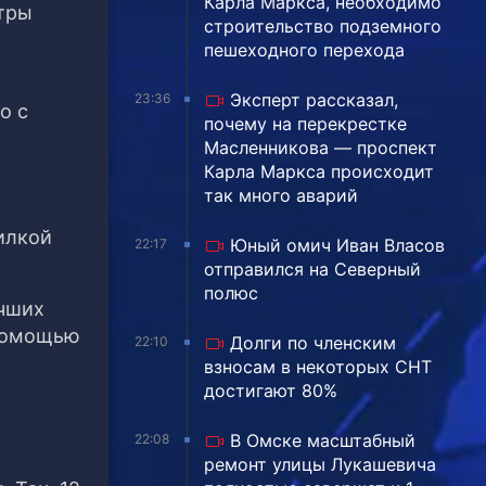
Карла Маркса, необходимо
отры
строительство подземного
пешеходного перехода
Эксперт рассказал,
23:36
о с
почему на перекрестке
Масленникова — проспект
Карла Маркса происходит
так много аварий
илкой
Юный омич Иван Власов
22:17
отправился на Северный
полюс
учших
 помощью
Долги по членским
22:10
взносам в некоторых СНТ
достигают 80%
В Омске масштабный
22:08
ремонт улицы Лукашевича