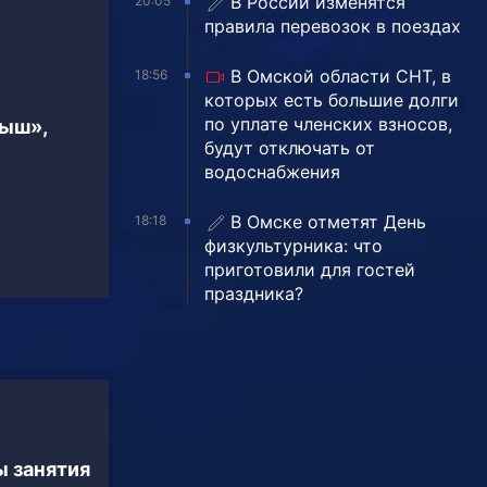
В России изменятся
20:05
правила перевозок в поездах
В Омской области СНТ, в
18:56
которых есть большие долги
по уплате членских взносов,
тыш»,
будут отключать от
водоснабжения
В Омске отметят День
18:18
физкультурника: что
приготовили для гостей
праздника?
 занятия