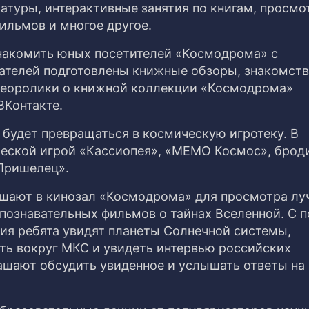
атуры, интерактивные занятия по книгам, просм
ильмов и многое другое.
накомить юных посетителей «Космодрома» с
ателей подготовлены книжные обзоры, знакомств
деоролики о книжной коллекции «Космодрома»
ВКонтакте.
 будет превращаться в космическую игротеку. В
ческой игрой «Кассиопея», «МЕМО Космос», брод
Пришелец».
шают в кинозал «Космодрома» для просмотра л
-познавательных фильмов о тайнах Вселенной. С
ия ребята увидят планеты Солнечной системы,
еть вокруг МКС и увидеть интервью российских
ашают обсудить увиденное и услышать ответы на