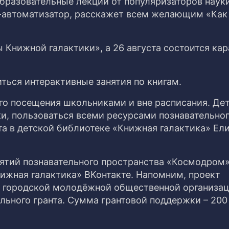
бразовательные лекции от популяризаторов науки.
ер-автоматизатор, расскажет всем желающим «Ка
ы Книжной галактики», а 26 августа состоится кар
ться интерактивные занятия по книгам.
о посещения школьниками и вне расписания. Де
и, пользоваться всеми ресурсами познавательно
та в детской библиотеке «Книжная галактика» Ел
ятий познавательного пространства «Космодром»
ижная галактика» ВКонтакте. Напомним, проект
 городской молодёжной общественной организа
ьного гранта. Сумма грантовой поддержки – 200