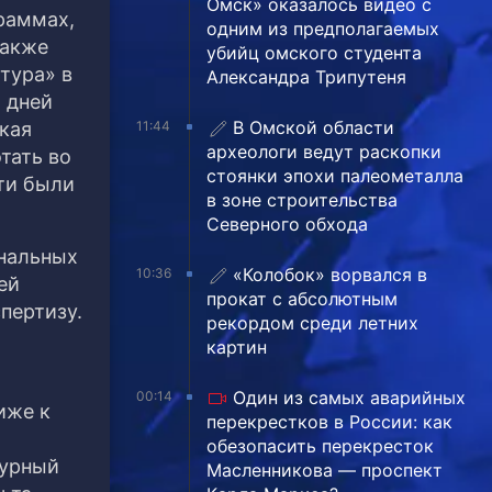
Омск» оказалось видео с
граммах
,
одним из предполагаемых
также
убийц омского студента
тура» в
Александра Трипутеня
 дней
В Омской области
кая
11:44
археологи ведут раскопки
тать во
стоянки эпохи палеометалла
ти были
в зоне строительства
Северного обхода
ональных
«Колобок» ворвался в
10:36
ей
прокат с абсолютным
пертизу.
рекордом среди летних
картин
Один из самых аварийных
00:14
иже к
перекрестков в России: как
обезопасить перекресток
турный
Масленникова — проспект