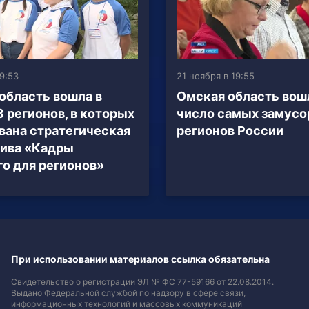
9:53
21 ноября в 19:55
область вошла в
Омская область вош
3 регионов, в которых
число самых замус
вана стратегическая
регионов России
ива «Кадры
о для регионов»
При использовании материалов ссылка обязательна
Свидетельство о регистрации ЭЛ № ФС 77-59166 от 22.08.2014.
Выдано Федеральной службой по надзору в сфере связи,
информационных технологий и массовых коммуникаций