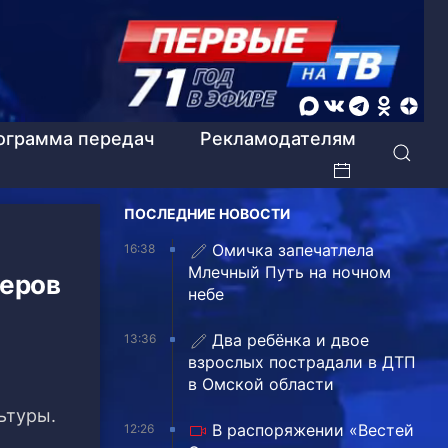
ограмма передач
Рекламодателям
ПОСЛЕДНИЕ НОВОСТИ
Омичка запечатлела
16:38
Млечный Путь на ночном
деров
небе
Два ребёнка и двое
13:36
взрослых пострадали в ДТП
в Омской области
ьтуры.
В распоряжении «Вестей
12:26