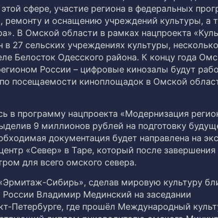
 этой сфере, участие региона в федеральных про
К, ремонту и оснащению учреждений культуры, а 
а». В Омской области в рамках нацпроекта «Куль
 в 27 сельских учреждениях культуры, несколько
ле Белосток Одесского района. К концу года Омс
егионом России – цифровые кинозалы будут рабо
а по посещаемости киноплощадок в Омской облас
сь в программу нацпроекта «Модернизация реги
выделив 9 миллионов рублей на подготовку будущ
обходимая документация будет направлена на экс
центр «Север» в Таре, который после завершения
ром для всего омского севера.
 «Эрмитаж-Сибирь», сделав мировую культуру бл
ы России Владимир Мединский на заседании
нкт-Петербурге, где прошёл Международный куль