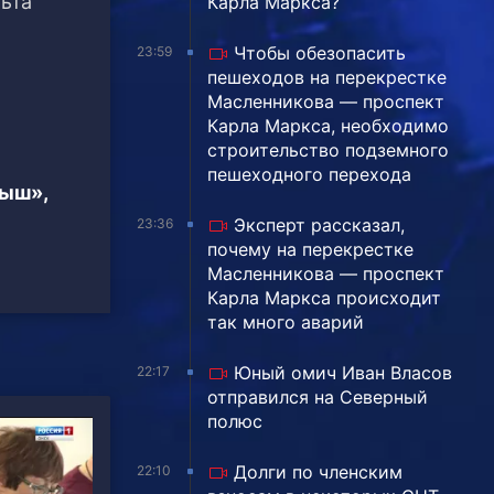
ьта
Карла Маркса?
Чтобы обезопасить
23:59
пешеходов на перекрестке
Масленникова — проспект
Карла Маркса, необходимо
строительство подземного
пешеходного перехода
тыш»,
Эксперт рассказал,
23:36
почему на перекрестке
Масленникова — проспект
Карла Маркса происходит
так много аварий
Юный омич Иван Власов
22:17
отправился на Северный
полюс
Долги по членским
22:10