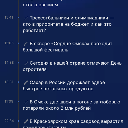
столкновением
Трехсотбальники и олимпиадники —
15:41
кто в приоритете на бюджет и как это
работает?
В сквере «Сердце Омска» проходит
15:05
большой фестиваль
Сегодня в нашей стране отмечают День
14:38
строителя
Сахар в России дорожает вдвое
13:31
быстрее остальных продуктов
В Омске две швеи в погоне за любовью
11:09
потеряли около 2 млн рублей
В Красноярском крае садовод вырастил
22:34
помидоры-гиганты