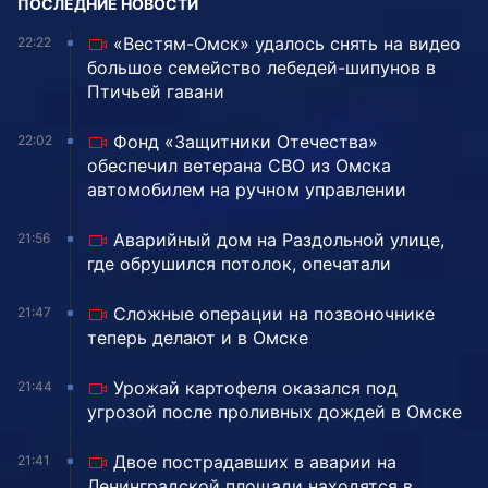
ПОСЛЕДНИЕ НОВОСТИ
«Вестям-Омск» удалось снять на видео
22:22
большое семейство лебедей-шипунов в
Птичьей гавани
Фонд «Защитники Отечества»
22:02
обеспечил ветерана СВО из Омска
автомобилем на ручном управлении
Аварийный дом на Раздольной улице,
21:56
где обрушился потолок, опечатали
Сложные операции на позвоночнике
21:47
теперь делают и в Омске
Урожай картофеля оказался под
21:44
угрозой после проливных дождей в Омске
Двое пострадавших в аварии на
21:41
Ленинградской площади находятся в