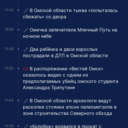
В Омской области тыква «попыталась
17:45
сбежать» со двора
Омичка запечатлела Млечный Путь на
16:38
ночном небе
Два ребёнка и двое взрослых
13:36
пострадали в ДТП в Омской области
В распоряжении «Вестей Омск»
12:26
оказалось видео с одним из
предполагаемых убийц омского студента
Александра Трипутеня
В Омской области археологи ведут
11:44
раскопки стоянки эпохи палеометалла в
зоне строительства Северного обхода
«Колобок» ворвался в прокат с
10:36