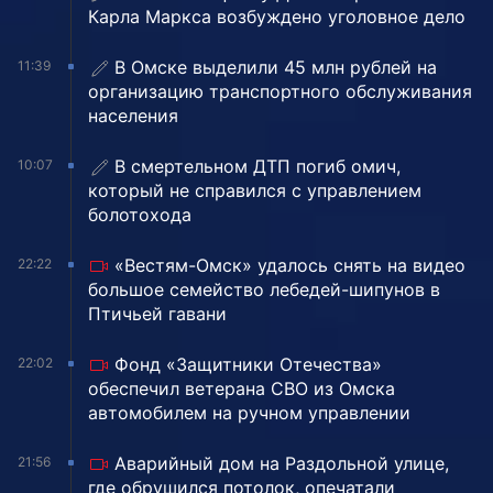
Карла Маркса возбуждено уголовное дело
В Омске выделили 45 млн рублей на
11:39
организацию транспортного обслуживания
населения
В смертельном ДТП погиб омич,
10:07
который не справился с управлением
болотохода
«Вестям-Омск» удалось снять на видео
22:22
большое семейство лебедей-шипунов в
Птичьей гавани
Фонд «Защитники Отечества»
22:02
обеспечил ветерана СВО из Омска
автомобилем на ручном управлении
Аварийный дом на Раздольной улице,
21:56
где обрушился потолок, опечатали