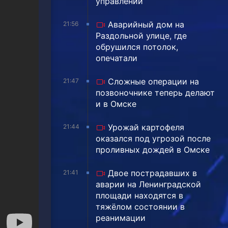
управлении
Аварийный дом на
21:56
Раздольной улице, где
обрушился потолок,
опечатали
Сложные операции на
21:47
позвоночнике теперь делают
и в Омске
Урожай картофеля
21:44
оказался под угрозой после
проливных дождей в Омске
Двое пострадавших в
21:41
аварии на Ленинградской
площади находятся в
тяжёлом состоянии в
реанимации