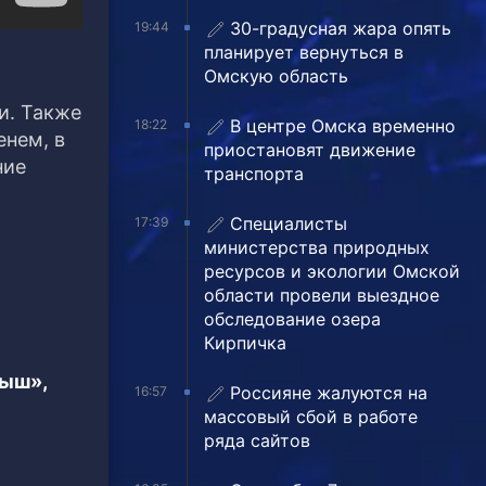
30-градусная жара опять
19:44
планирует вернуться в
Омскую область
и. Также
В центре Омска временно
18:22
енем, в
приостановят движение
ние
транспорта
Специалисты
17:39
министерства природных
ресурсов и экологии Омской
области провели выездное
обследование озера
Кирпичка
тыш»,
Россияне жалуются на
16:57
массовый сбой в работе
ряда сайтов