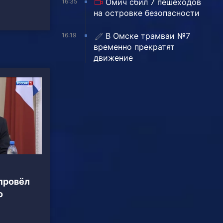
Омич сбил 7 пешеходов
16:35
на островке безопасности
В Омске трамваи №7
16:19
временно прекратят
движение
провёл
о