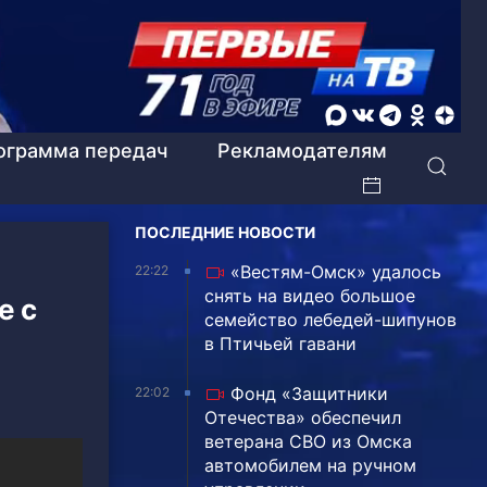
ограмма передач
Рекламодателям
ПОСЛЕДНИЕ НОВОСТИ
«Вестям-Омск» удалось
22:22
снять на видео большое
е с
семейство лебедей-шипунов
в Птичьей гавани
Фонд «Защитники
22:02
Отечества» обеспечил
ветерана СВО из Омска
автомобилем на ручном