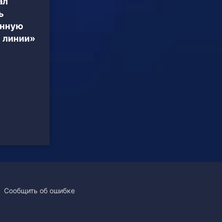
ал
ь
енную
 линии»
Сообщить об ошибке