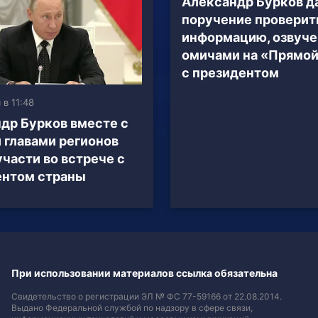
Александр Бурков д
поручение проверит
информацию, озвуч
омичами на «Прямой
с президентом
 в 11:48
др Бурков вместе с
 главами регионов
участи во встрече с
ентом страны
При использовании материалов ссылка обязательна
Свидетельство о регистрации ЭЛ № ФС 77-59166 от 22.08.2014.
Выдано Федеральной службой по надзору в сфере связи,