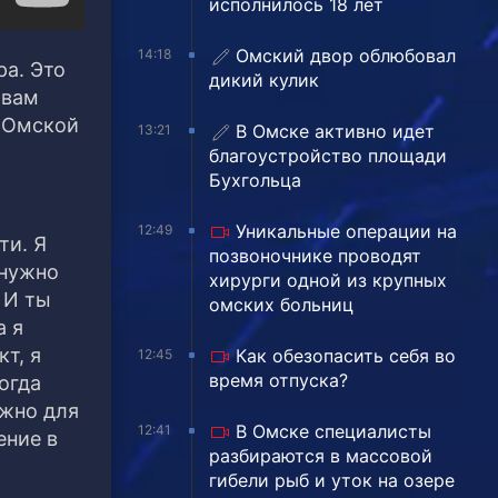
исполнилось 18 лет
Омский двор облюбовал
14:18
ра. Это
дикий кулик
овам
я Омской
В Омске активно идет
13:21
благоустройство площади
Бухгольца
Уникальные операции на
12:49
ти. Я
позвоночнике проводят
 нужно
хирурги одной из крупных
 И ты
омских больниц
а я
т, я
Как обезопасить себя во
12:45
время отпуска?
огда
ужно для
В Омске специалисты
12:41
ение в
разбираются в массовой
гибели рыб и уток на озере