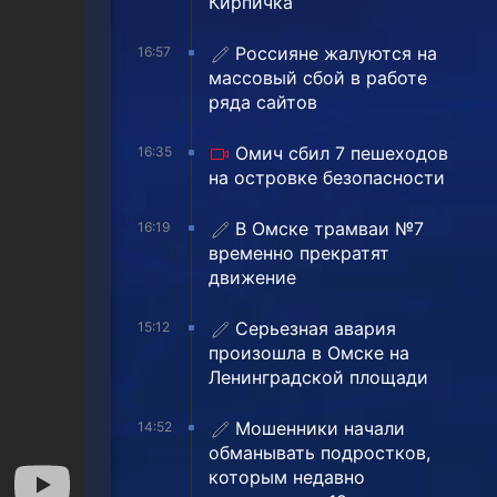
Кирпичка
Россияне жалуются на
16:57
массовый сбой в работе
ряда сайтов
Омич сбил 7 пешеходов
16:35
на островке безопасности
В Омске трамваи №7
16:19
временно прекратят
движение
Серьезная авария
15:12
произошла в Омске на
Ленинградской площади
Мошенники начали
14:52
обманывать подростков,
которым недавно