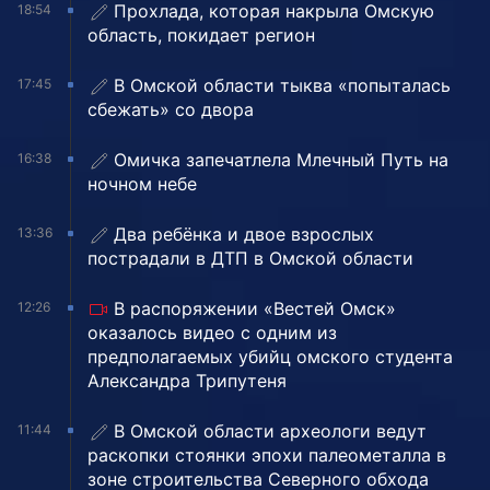
Прохлада, которая накрыла Омскую
18:54
область, покидает регион
В Омской области тыква «попыталась
17:45
сбежать» со двора
Омичка запечатлела Млечный Путь на
16:38
ночном небе
Два ребёнка и двое взрослых
13:36
пострадали в ДТП в Омской области
В распоряжении «Вестей Омск»
12:26
оказалось видео с одним из
предполагаемых убийц омского студента
Александра Трипутеня
В Омской области археологи ведут
11:44
раскопки стоянки эпохи палеометалла в
зоне строительства Северного обхода