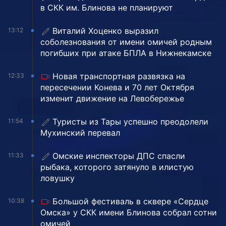
в СКК им. Блинова не планируют
Виталий Хоценко выразил
13:12
соболезнования от имени омичей родным
погибших при атаке БПЛА в Нижнекамске
Новая транспортная развязка на
12:33
пересечении Конева и 70 лет Октября
изменит движение на Левобережье
Туристы из Тары успешно преодолели
11:54
Мухинский перевал
Омские инспекторы ДПС спасли
11:33
рыбака, которого затянуло в илистую
ловушку
Большой фестиваль в сквере «Сердце
10:38
Омска» у СКК имени Блинова собрал сотни
омичей