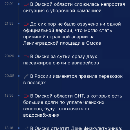
В Омской области сложилась непростая
22:01
ситуация с уборочной кампанией
До сих пор не было озвучено ни одной
21:55
официальной версии, что могло стать
причиной страшной аварии на
Ленинградской площади в Омске
В Омске за сутки сразу двух
20:26
пассажиров сняли с авиарейсов
В России изменятся правила перевозок
20:05
в поездах
В Омской области СНТ, в которых есть
18:56
большие долги по уплате членских
взносов, будут отключать от
водоснабжения
В Омске отметят День физкультурника:
18:18