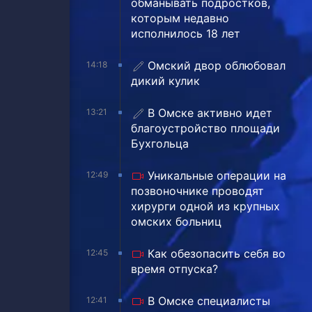
обманывать подростков,
которым недавно
исполнилось 18 лет
Омский двор облюбовал
14:18
дикий кулик
В Омске активно идет
13:21
благоустройство площади
Бухгольца
Уникальные операции на
12:49
позвоночнике проводят
хирурги одной из крупных
омских больниц
Как обезопасить себя во
12:45
время отпуска?
В Омске специалисты
12:41