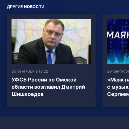
ДРУГИЕ НОВОСТИ
25 сентября в 12:22
29 сентября
УФСБ России по Омской
«Маяк н
области возглавил Дмитрий
с музык
Шишкоедов
Сергее