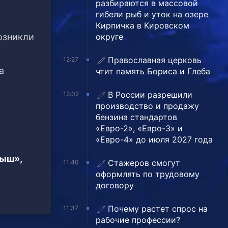
разбираются в массовой
гибели рыб и уток на озере
Кирпичка в Кировском
округе
озникли
Православная церковь
12:27
а
чтит память Бориса и Глеба
В России разрешили
12:02
производство и продажу
бензина стандартов
«Евро-2», «Евро-3» и
«Евро-4» до июля 2027 года
тыш»,
Стажеров смогут
11:40
оформлять по трудовому
договору
Почему растет спрос на
11:37
рабочие профессии?