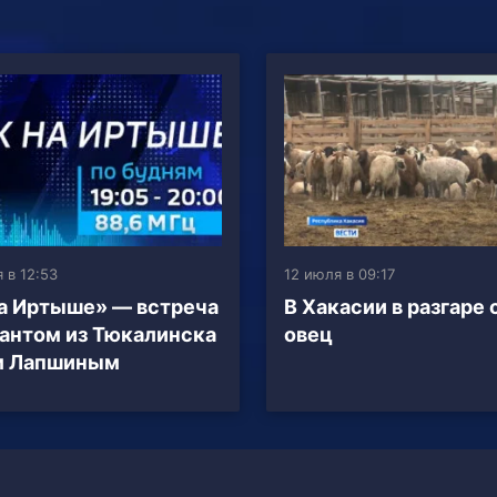
 в 12:53
12 июля в 09:17
а Иртыше» — встреча
В Хакасии в разгаре
антом из Тюкалинска
овец
м Лапшиным