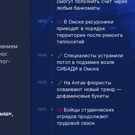
смогут пополнять счёт через
любые банкоматы
В Омске ресурсники
18:10
приводят в порядок
территории после ремонта
теплосетей
влением
ог.
Специалисты устранили
16:45
лог-
потоп в подземке возле
СИБАДИ в Омске
На Алтае флористы
15:22
осваивают новый тренд —
дофаминовые букеты
Бойцы студенческих
15:01
тыш»,
отрядов продолжают
трудовой сезон