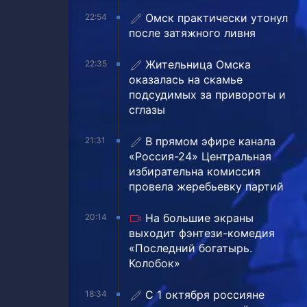
Омск практически утонул
22:54
после затяжного ливня
Жительница Омска
22:35
оказалась на скамье
подсудимых за привороты и
сглазы
В прямом эфире канала
21:31
«Россия-24» Центральная
избирательна комиссия
провела жеребьевку партий
На большие экраны
20:14
выходит фэнтези-комедия
«Последний богатырь.
Колобок»
С 1 октября россияне
18:34