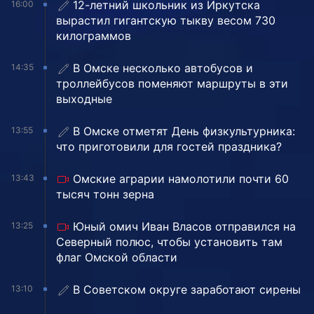
12-летний школьник из Иркутска
16:00
вырастил гигантскую тыкву весом 730
килограммов
В Омске несколько автобусов и
14:35
троллейбусов поменяют маршруты в эти
выходные
В Омске отметят День физкультурника:
13:55
что приготовили для гостей праздника?
Омские аграрии намолотили почти 60
13:43
тысяч тонн зерна
Юный омич Иван Власов отправился на
13:25
Северный полюс, чтобы установить там
флаг Омской области
В Советском округе заработают сирены
13:10