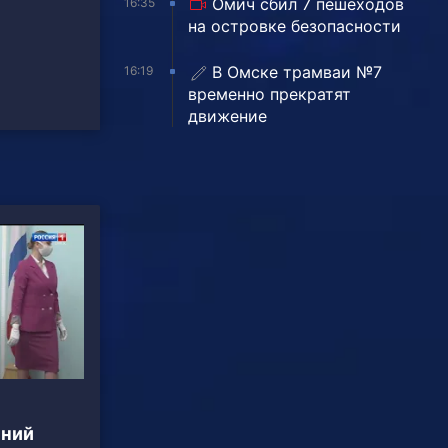
Омич сбил 7 пешеходов
16:35
на островке безопасности
В Омске трамваи №7
16:19
временно прекратят
движение
нний