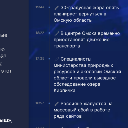
30-градусная жара опять
19:44
планирует вернуться в
Омскую область
В центре Омска временно
18:22
ные
приостановят движение
транспорта
ию
ей?
Специалисты
17:39
а
министерства природных
 этот
ресурсов и экологии Омской
области провели выездное
обследование озера
Кирпичка
Россияне жалуются на
16:57
массовый сбой в работе
ряда сайтов
тыш»,