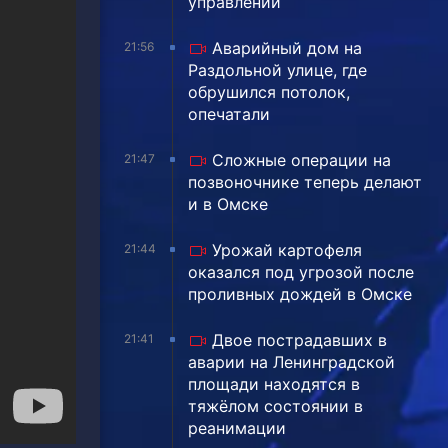
управлении
Аварийный дом на
21:56
Раздольной улице, где
обрушился потолок,
опечатали
Сложные операции на
21:47
позвоночнике теперь делают
и в Омске
Урожай картофеля
21:44
оказался под угрозой после
проливных дождей в Омске
Двое пострадавших в
21:41
аварии на Ленинградской
площади находятся в
тяжёлом состоянии в
реанимации