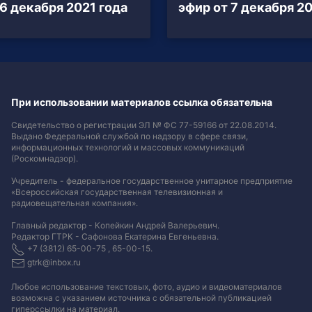
 6 декабря 2021 года
эфир от 7 декабря 20
При использовании материалов ссылка обязательна
Свидетельство о регистрации ЭЛ № ФС 77-59166 от 22.08.2014.
Выдано Федеральной службой по надзору в сфере связи,
информационных технологий и массовых коммуникаций
(Роскомнадзор).
Учредитель - федеральное государственное унитарное предприятие
«Всероссийская государственная телевизионная и
радиовещательная компания».
Главный редактор - Копейкин Андрей Валерьевич.
Редактор ГТРК - Сафонова Екатерина Евгеньевна.
+7 (3812) 65-00-75 , 65-00-15.
gtrk@inbox.ru
Любое использование текстовых, фото, аудио и видеоматериалов
возможна с указанием источника с обязательной публикацией
гиперссылки на материал
.