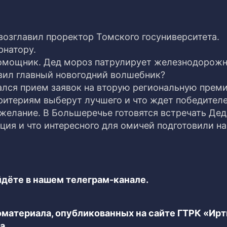
возглавил проректор Томского госуниверситета.
рнатору.
помощник. Дед мороз патрулирует железнодорож
вил главный новогодний волшебник?
ался прием заявок на вторую региональную прем
итериям выберут лучшего и что ждет победител
е желание. В Большеречье готовятся встречать Дед
ция и что интересного для омичей подготовили на
дёте в нашем телеграм-канале.
еоматериала, опубликованных на сайте ГТРК «Ир
а.