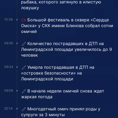
рыбака, которого затянуло в илистую
ловушку
Большой фестиваль в сквере «Сердце
10:38
Омска» у СКК имени Блинова собрал сотни
омичей
Количество пострадавших в ДТП на
09:36
Ленинградской площади увеличилось до 9
человек
Умерла пострадавшая в ДТП на
09:34
«островке безопасности» на
Ленинградской площади
В начале недели омичей снова ждет
09:09
жаркая погода
Многодетный омич принял роды у
20:14
супруги за 3 минуты