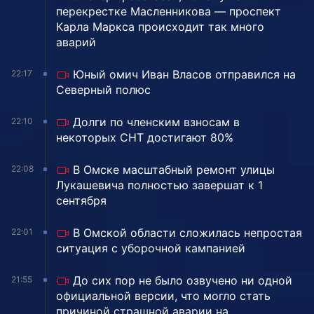
перекрестке Масленникова — проспект
Карла Маркса происходит так много
аварий
Юный омич Иван Власов отправился на
22:17
Северный полюс
Долги по членским взносам в
22:10
некоторых СНТ достигают 80%
В Омске масштабный ремонт улицы
22:08
Лукашевича полностью завершат к 1
сентября
В Омской области сложилась непростая
22:01
ситуация с уборочной кампанией
До сих пор не было озвучено ни одной
21:55
официальной версии, что могло стать
причиной страшной аварии на