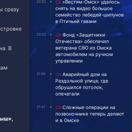
«Вестям-Омск» удалось
22:22
снять на видео большое
ы сразу
семейство лебедей-шипунов
в Птичьей гавани
островке
Фонд «Защитники
22:02
Отечества» обеспечил
ветерана СВО из Омска
на. В
автомобилем на ручном
управлении
чам
Аварийный дом на
21:56
Раздольной улице, где
обрушился потолок,
опечатали
Сложные операции на
21:47
позвоночнике теперь делают
тыш»,
и в Омске