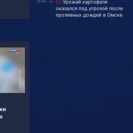
Урожай картофеля
21:44
оказался под угрозой после
проливных дождей в Омске
ки
х