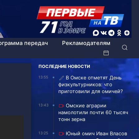
ограмма передач
Рекламодателям
ПОСЛЕДНИЕ НОВОСТИ
В Омске отметят День
13:55
физкультурников: что
приготовили для омичей?
Омские аграрии
13:43
намолотили почти 60 тысяч
тонн зерна
Юный омич Иван Власов
13:25