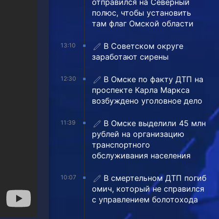
отправился на Северный
полюс, чтобы установить
там флаг Омской области
В Советском округе
13:10
заработают сирены
В Омске по факту ДТП на
12:30
проспекте Карла Маркса
возбуждено уголовное дело
В Омске выделили 45 млн
11:39
рублей на организацию
транспортного
обслуживания населения
В смертельном ДТП погиб
10:07
омич, который не справился
с управлением болотохода