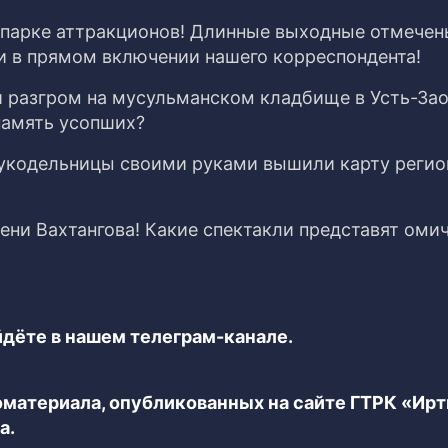
 парке аттракционов! Длинные выходные отмечен
 в прямом включении нашего корреспондента!
й разгром на мусульманском кладбище в Усть-За
память усопших?
укодельницы своими руками вышили карту регио
ени Вахтангова! Какие спектакли представят оми
дёте в нашем телеграм-канале.
еоматериала, опубликованных на сайте ГТРК «Ир
а.