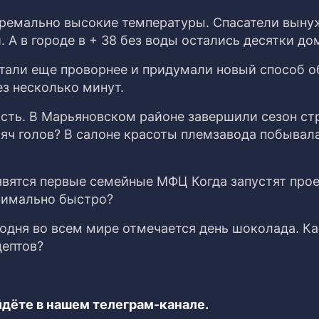
стремально высокие температуры. Спасатели вын
 А в городе в + 38 без воды остались десятки до
тали еще проворнее и придумали новый способ о
ез несколько минут.
асть. В Марьяновском районе завершили сезон с
ысяч голов? В салоне красоты племзавода побывал
явятся первые семейные МФЦ Когда запустят прое
симально быстро?
годня во всем мире отмечается день шоколада. К
цептов?
дёте в нашем телеграм-канале.