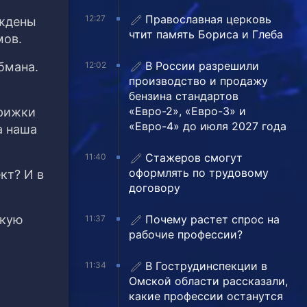
Православная церковь
12:27
уждены
чтит память Бориса и Глеба
мов.
В России разрешили
12:02
бмана.
производство и продажу
бензина стандартов
«Евро-2», «Евро-3» и
трижки
«Евро-4» до июля 2027 года
а наша
Стажеров смогут
11:40
оформлять по трудовому
кт? И в
договору
Почему растет спрос на
акую
11:37
рабочие профессии?
В Гострудинспекции в
11:34
Омской области рассказали,
какие профессии останутся