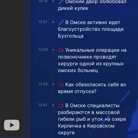
Омский двор облюбовал
14:18
дикий кулик
В Омске активно идет
13:21
благоустройство площади
Бухгольца
Уникальные операции на
12:49
позвоночнике проводят
хирурги одной из крупных
омских больниц
Как обезопасить себя во
12:45
время отпуска?
В Омске специалисты
12:41
разбираются в массовой
гибели рыб и уток на озере
Кирпичка в Кировском
округе