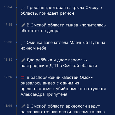
Прохлада, которая накрыла Омскую
18:54
область, покидает регион
В Омской области тыква «попыталась
17:45
сбежать» со двора
Омичка запечатлела Млечный Путь на
16:38
ночном небе
Два ребёнка и двое взрослых
13:36
пострадали в ДТП в Омской области
В распоряжении «Вестей Омск»
12:26
оказалось видео с одним из
предполагаемых убийц омского студента
Александра Трипутеня
В Омской области археологи ведут
11:44
раскопки стоянки эпохи палеометалла в