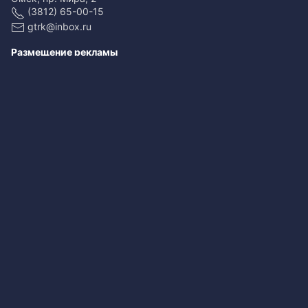
(3812) 65-00-15
gtrk@inbox.ru
Размещение рекламы
(3812) 65-00-65
reklama@omsk.rfn.ru
При использовании материалов ссылка обязательна
Свидетельство о регистрации ЭЛ № ФС 77-59166 от 22.08.2014.
Выдано Федеральной службой по надзору в сфере связи,
информационных технологий и массовых коммуникаций
(Роскомнадзор).
Учредитель - федеральное государственное унитарное предприятие
«Всероссийская государственная телевизионная и
радиовещательная компания».
Главный редактор - Копейкин Андрей Валерьевич.
Редактор ГТРК - Сафонова Екатерина Евгеньевна.
+7 (3812) 65-00-75 , 65-00-15.
gtrk@inbox.ru