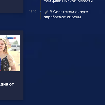
там флаг Омской области
В Советском округе
13:10
заработают сирены
 дня от