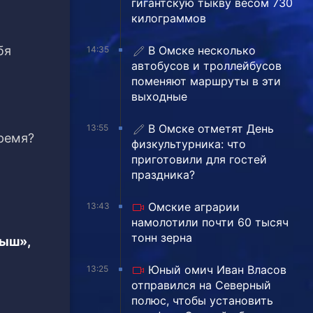
гигантскую тыкву весом 730
килограммов
В Омске несколько
бя
14:35
автобусов и троллейбусов
поменяют маршруты в эти
выходные
В Омске отметят День
13:55
ремя?
физкультурника: что
приготовили для гостей
праздника?
Омские аграрии
13:43
намолотили почти 60 тысяч
тонн зерна
тыш»,
Юный омич Иван Власов
13:25
отправился на Северный
полюс, чтобы установить