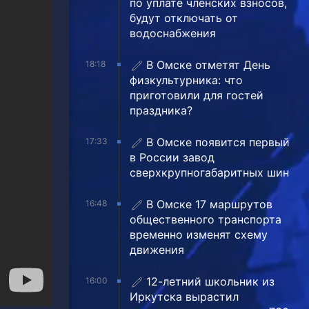
по уплате членских взносов,
будут отключать от
водоснабжения
В Омске отметят День
18:18
физкультурника: что
приготовили для гостей
праздника?
В Омске появится первый
17:33
в России завод
сверхкрупногабаритных шин
В Омске 17 маршрутов
16:48
общественного транспорта
временно изменят схему
движения
12-летний школьник из
16:00
Иркутска вырастил