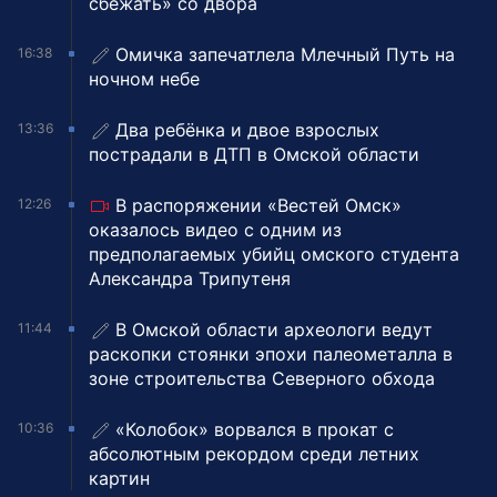
сбежать» со двора
Омичка запечатлела Млечный Путь на
16:38
ночном небе
Два ребёнка и двое взрослых
13:36
пострадали в ДТП в Омской области
В распоряжении «Вестей Омск»
12:26
оказалось видео с одним из
предполагаемых убийц омского студента
Александра Трипутеня
В Омской области археологи ведут
11:44
раскопки стоянки эпохи палеометалла в
зоне строительства Северного обхода
«Колобок» ворвался в прокат с
10:36
абсолютным рекордом среди летних
картин