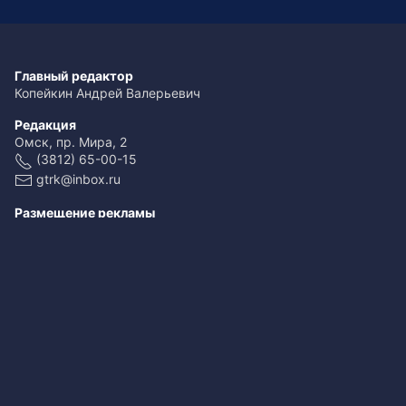
Главный редактор
Копейкин Андрей Валерьевич
Редакция
Омск, пр. Мира, 2
(3812) 65-00-15
gtrk@inbox.ru
Размещение рекламы
(3812) 65-00-65
reklama@omsk.rfn.ru
При использовании материалов ссылка обязательна
Свидетельство о регистрации ЭЛ № ФС 77-59166 от 22.08.2014.
Выдано Федеральной службой по надзору в сфере связи,
информационных технологий и массовых коммуникаций
(Роскомнадзор).