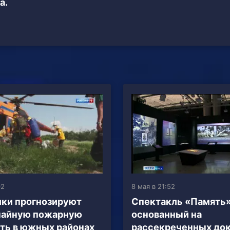
а.
02
8 мая в 21:52
ки прогнозируют
Спектакль «Память»
чайную пожарную
основанный на
ть в южных районах
рассекреченных до