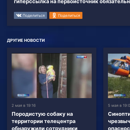
гиперссылка на первоисточник обязательн
Поделиться
Поделиться
ДРУГИЕ НОВОСТИ
2 мая в 19:16
5 мая в 19:
Породистую собаку на
Синопти
территории телецентра
чрезвы
обнаружили сотрудники
опаснос