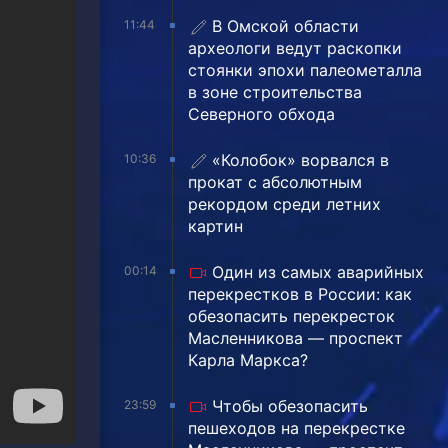
В Омской области
11:44
археологи ведут раскопки
стоянки эпохи палеометалла
в зоне строительства
Северного обхода
«Колобок» ворвался в
10:36
прокат с абсолютным
рекордом среди летних
картин
Один из самых аварийных
00:14
перекрестков в России: как
обезопасить перекресток
Масленникова — проспект
Карла Маркса?
Чтобы обезопасить
23:59
пешеходов на перекрестке