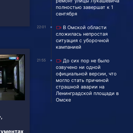
ремонт улицы Лукашевича
полностью завершат к 1
сентября
В Омской области
22:01
сложилась непростая
ситуация с уборочной
кампанией
До сих пор не было
21:55
озвучено ни одной
официальной версии, что
могло стать причиной
страшной аварии на
Ленинградской площади в
Омске
,
кументах