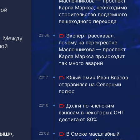
Масленникова — проспект
Карла Маркса, необходимо
мой
строительство подземного
пешеходного перехода
Эксперт рассказал,
23:36
к. Между
почему на перекрестке
ной
Масленникова — проспект
Карла Маркса происходит
так много аварий
Юный омич Иван Власов
22:17
отправился на Северный
полюс
Долги по членским
22:10
взносам в некоторых СНТ
достигают 80%
тыш»,
В Омске масштабный
22:08