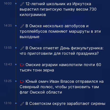
12-летний школьник из Иркутска
16:00
вырастил гигантскую тыкву весом 730
килограммов
В Омске несколько автобусов и
14:35
троллейбусов поменяют маршруты в эти
выходные
В Омске отметят День физкультурника:
13:55
что приготовили для гостей праздника?
Омские аграрии намолотили почти 60
13:43
тысяч тонн зерна
Юный омич Иван Власов отправился на
13:25
Северный полюс, чтобы установить там
флаг Омской области
В Советском округе заработают сирены
13:10