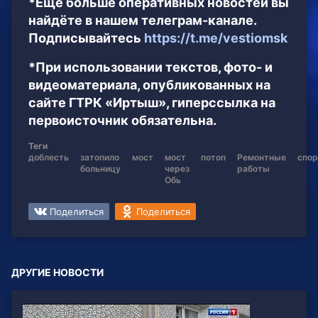
*Ещё больше оперативных новостей вы
найдёте в нашем телеграм-канале.
Подписывайтесь
https://t.me/vestiomsk
*При использовании текстов, фото- и
видеоматериала, опубликованных на
сайте ГТРК «Иртыш», гиперссылка на
первоисточник обязательна.
Теги
доблесть
затопило
мост
мост
потоп
Ремонтные
спор
больницу
через
работы
Обь
Поделиться
Поделиться
ДРУГИЕ НОВОСТИ