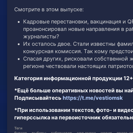
Смотрите в этом выпуске:
Кадровые перестановки, вакцинация и QR
проанонсировал новые направления в ра
журналисты?
Их осталось двое. Стали известны фами
конкурсная комиссия. Так кому предсто
Спасая других, рисковали собственной ж
регионе чествовали настоящих патриото
Категория информационной продукции 12+
*Ещё больше оперативных новостей вы най
Подписывайтесь
https://t.me/vestiomsk
*При использовании текстов, фото- и вид
гиперссылка на первоисточник обязательн
Теги
бурков
выборы
губернатор
мэр омска
мэрия
пресс-к