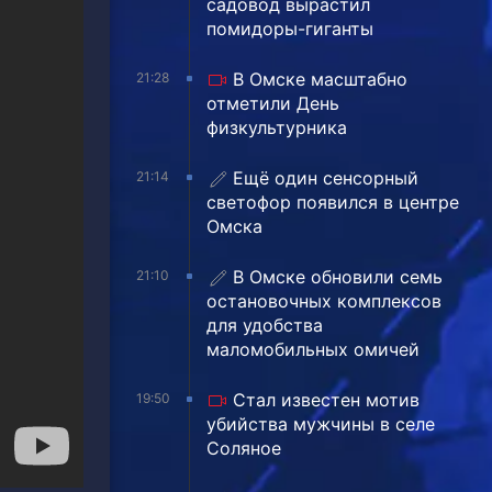
садовод вырастил
помидоры-гиганты
В Омске масштабно
21:28
отметили День
физкультурника
Ещё один сенсорный
21:14
светофор появился в центре
Омска
В Омске обновили семь
21:10
остановочных комплексов
для удобства
маломобильных омичей
Стал известен мотив
19:50
убийства мужчины в селе
Соляное