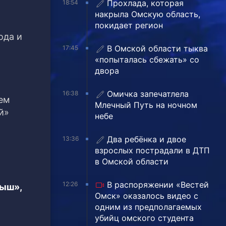
Прохлада, которая
18:54
накрыла Омскую область,
покидает регион
ода и
В Омской области тыква
17:45
«попыталась сбежать» со
двора
Омичка запечатлела
16:38
шем
Млечный Путь на ночном
й»
небе
Два ребёнка и двое
13:36
взрослых пострадали в ДТП
в Омской области
В распоряжении «Вестей
12:26
тыш»,
Омск» оказалось видео с
одним из предполагаемых
убийц омского студента