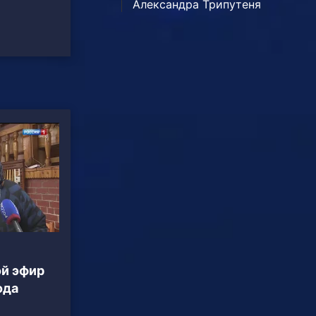
Александра Трипутеня
ой эфир
ода