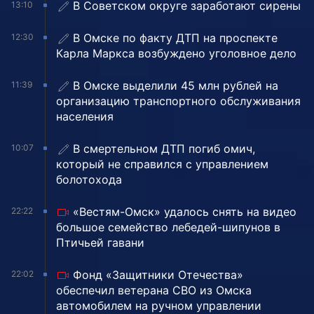
В Советском округе заработают сирены
13:10
В Омске по факту ДТП на проспекте
12:30
Карла Маркса возбуждено уголовное дело
В Омске выделили 45 млн рублей на
11:39
организацию транспортного обслуживания
населения
В смертельном ДТП погиб омич,
10:07
который не справился с управлением
болотохода
«Вестям-Омск» удалось снять на видео
22:22
большое семейство лебедей-шипунов в
Птичьей гавани
Фонд «Защитники Отечества»
22:02
обеспечил ветерана СВО из Омска
автомобилем на ручном управлении